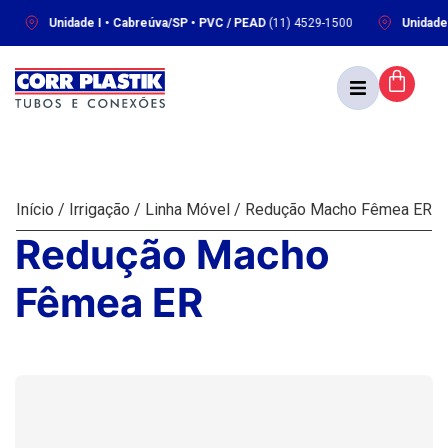
Unidade I • Cabreúva/SP • PVC / PEAD
(11) 4529-1500
Unidade II •
Início
/
Irrigação
/
Linha Móvel
/ Redução Macho Fêmea ER
Redução Macho
Fêmea ER