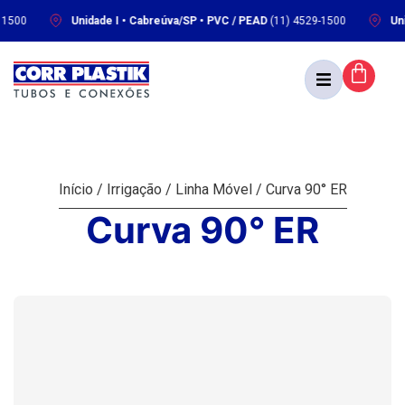
Unidade I • Cabreúva/SP • PVC / PEAD
(11) 4529-1500
Unidade
Início
/
Irrigação
/
Linha Móvel
/ Curva 90° ER
Curva 90° ER