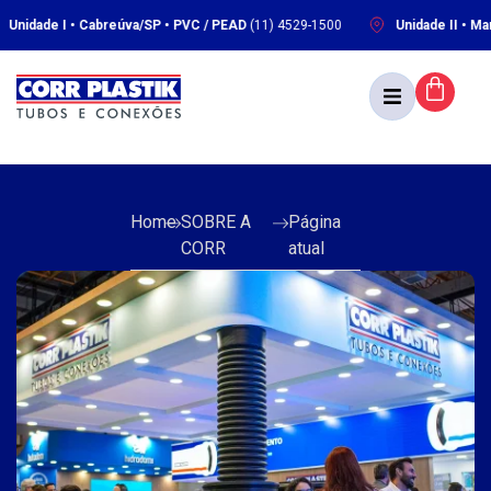
dade I • Cabreúva/SP • PVC / PEAD
(11) 4529-1500
Unidade II • Marech
Home
SOBRE A
Página
CORR
atual