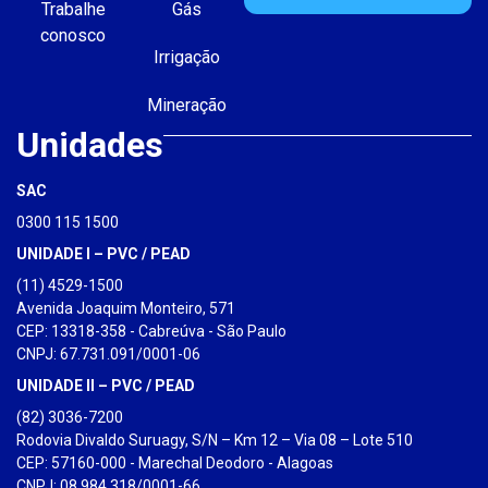
Trabalhe
Gás
conosco
Irrigação
Mineração
Unidades
SAC
0300 115 1500
UNIDADE I – PVC / PEAD
(11) 4529-1500
Avenida Joaquim Monteiro, 571
CEP: 13318-358 - Cabreúva - São Paulo
CNPJ: 67.731.091/0001-06
UNIDADE II – PVC / PEAD
(82) 3036-7200
Rodovia Divaldo Suruagy, S/N – Km 12 – Via 08 – Lote 510
CEP: 57160-000 - Marechal Deodoro - Alagoas
CNPJ: 08.984.318/0001-66