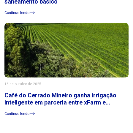
saneamento básico
Continue lendo
16 de outubro de 2025
Café do Cerrado Mineiro ganha irrigação
inteligente em parceria entre xFarm e
Consórcio Cerrado das Águas
Continue lendo