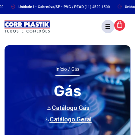
Unidade I • Cabreúva/SP • PVC / PEAD
(11) 4529-1500
Unidade II
Início
/ Gás
Gás
Catálogo Gás
Catálogo Geral