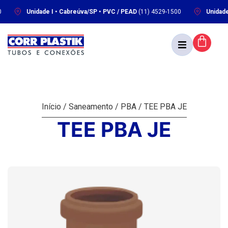
Unidade I • Cabreúva/SP • PVC / PEAD
(11) 4529-1500
Unidade II •
Início
/
Saneamento
/
PBA
/ TEE PBA JE
TEE PBA JE