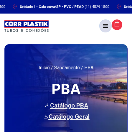
Unidade I • Cabreúva/SP • PVC / PEAD
(11) 4529-1500
Unidade II
Início
/
Saneamento
/ PBA
PBA
Catálogo PBA
Catálogo Geral