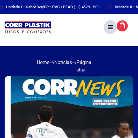
nidade I • Cabreúva/SP • PVC / PEAD
(11) 4529-1500
Unidade II • Mare
Home
Notícias
Página
atual