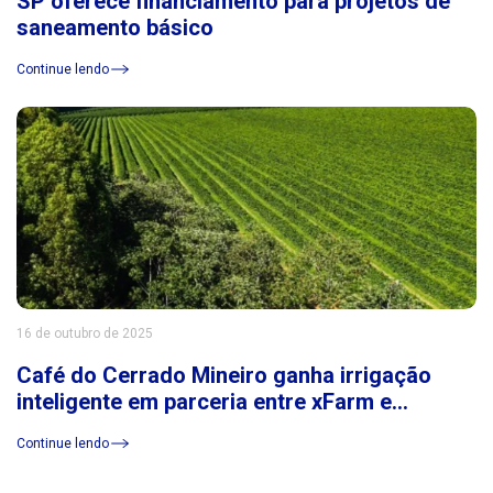
SP oferece financiamento para projetos de
saneamento básico
Continue lendo
16 de outubro de 2025
Café do Cerrado Mineiro ganha irrigação
inteligente em parceria entre xFarm e
Consórcio Cerrado das Águas
Continue lendo