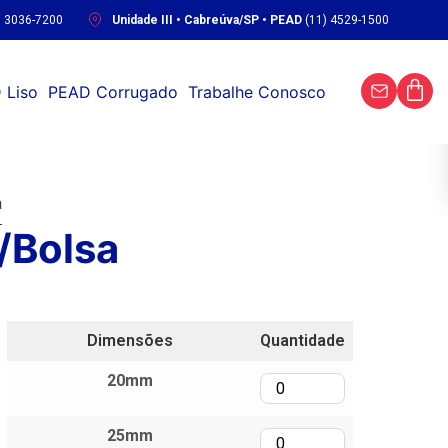
) 3036-7200
Unidade III • Cabreúva/SP • PEAD
(11) 4529-1500
 Liso
PEAD Corrugado
Trabalhe Conosco
a
/Bolsa
Dimensões
Quantidade
20mm
25mm