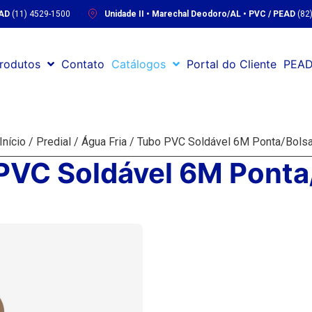
EAD
(11) 4529-1500
Unidade II • Marechal Deodoro/AL • PVC / PEAD
(82
rodutos
Contato
Catálogos
Portal do Cliente
PEAD
Início
/
Predial
/
Água Fria
/ Tubo PVC Soldável 6M Ponta/Bols
PVC Soldável 6M Ponta