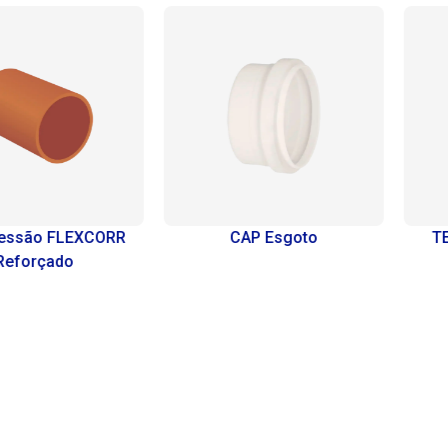
RR
CAP Esgoto
TEE Redução Sold