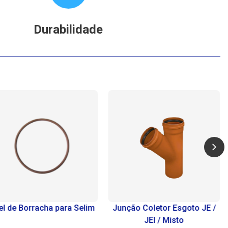
Durabilidade
a Selim
Junção Coletor Esgoto JE /
Curva PBA 22° 3
JEI / Misto