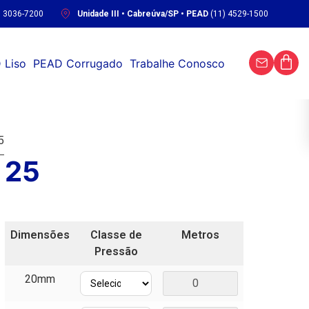
) 3036-7200
Unidade III • Cabreúva/SP • PEAD
(11) 4529-1500
 Liso
PEAD Corrugado
Trabalhe Conosco
5
 25
Dimensões
Classe de
Metros
Pressão
20mm