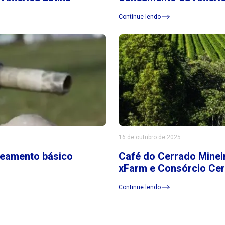
Continue lendo
16 de outubro de 2025
neamento básico
Café do Cerrado Mineir
xFarm e Consórcio Ce
Continue lendo