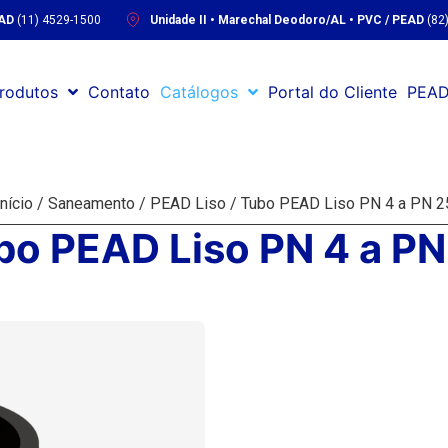
EAD
(11) 4529-1500
Unidade II • Marechal Deodoro/AL • PVC / PEAD
(82
rodutos
Contato
Catálogos
Portal do Cliente
PEAD
Início
/
Saneamento
/
PEAD Liso
/ Tubo PEAD Liso PN 4 a PN 2
bo PEAD Liso PN 4 a PN