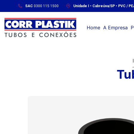
SAC
0300 115 1500
Unidade I • Cabreúva/SP • PVC / P
Home
A Empresa
P
Tu