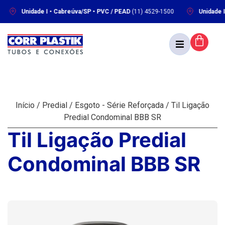
Unidade I • Cabreúva/SP • PVC / PEAD
(11) 4529-1500
Unidade II • Ma
Início
/
Predial
/
Esgoto - Série Reforçada
/ Til Ligação
Predial Condominal BBB SR
Til Ligação Predial
Condominal BBB SR