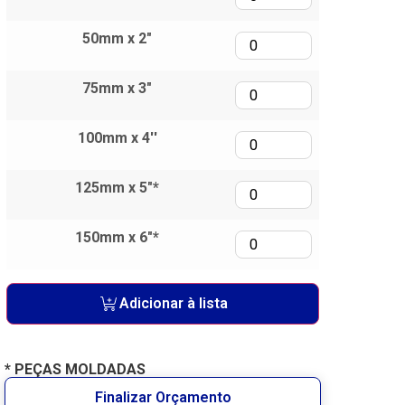
50mm x 2"
75mm x 3"
100mm x 4''
125mm x 5"*
150mm x 6"*
Adicionar à lista
* PEÇAS MOLDADAS
Finalizar Orçamento