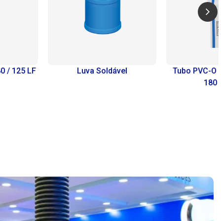
/ 125 LF
Luva Soldável
Tubo PVC-O Agr
180 / 2