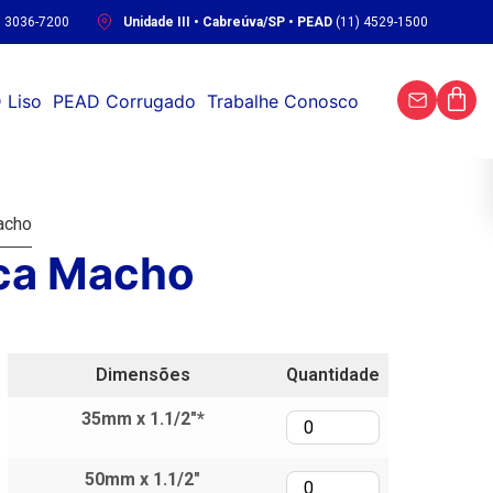
) 3036-7200
Unidade III • Cabreúva/SP • PEAD
(11) 4529-1500
 Liso
PEAD Corrugado
Trabalhe Conosco
acho
sca Macho
Dimensões
Quantidade
35mm x 1.1/2"*
50mm x 1.1/2"