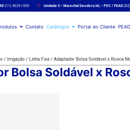
EAD
(11) 4529-1500
Unidade II • Marechal Deodoro/AL • PVC / PEAD
(82
rodutos
Contato
Catálogos
Portal do Cliente
PEAD
io
/
Irrigação
/
Linha Fixa
/ Adaptador Bolsa Soldável x Rosca M
r Bolsa Soldável x Ro