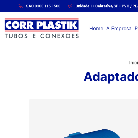
SAC
0300 115 1500
Unidade I • Cabreúva/SP • PVC / P
Home
A Empresa
P
Iníc
Adaptado