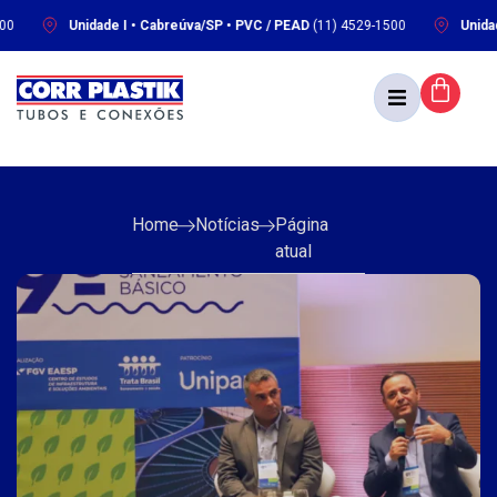
Unidade I • Cabreúva/SP • PVC / PEAD
(11) 4529-1500
Unidade II 
Home
Notícias
Página
atual