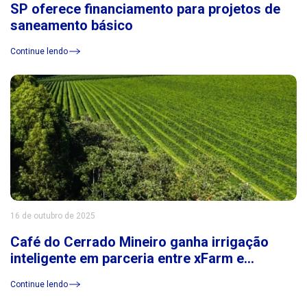
SP oferece financiamento para projetos de
saneamento básico
Continue lendo
16 de outubro de 2025
Café do Cerrado Mineiro ganha irrigação
inteligente em parceria entre xFarm e
Consórcio Cerrado das Águas
Continue lendo