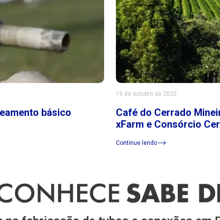
16 de outubro de 2025
neamento básico
Café do Cerrado Mineir
xFarm e Consórcio Ce
Continue lendo