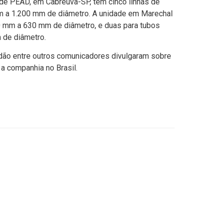
 de PEAD, em Cabreúva-SP, tem cinco linhas de
m a 1.200 mm de diâmetro. A unidade em Marechal
0 mm a 630 mm de diâmetro, e duas para tubos
 de diâmetro.
adão entre outros comunicadores divulgaram sobre
a companhia no Brasil.