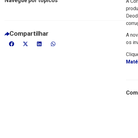
Navegue por tópicos
A Cor
produ
Deodo
corru
Compartilhar
A nov
os in
Cliqu
Matér
Comp