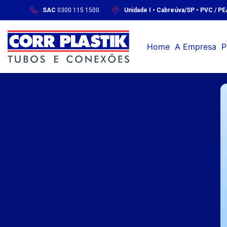
SAC
0300 115 1500
Unidade I • Cabreúva/SP • PVC / P
Home
A Empresa
P