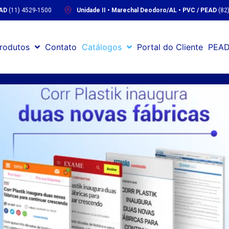
EAD
(11) 4529-1500
Unidade II • Marechal Deodoro/AL • PVC / PEAD
(82
rodutos
Contato
Catálogos
Portal do Cliente
PEAD
Home
Notícias
Página atual