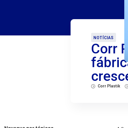
NOTÍCIAS
Corr 
fábri
cresc
Corr Plastik