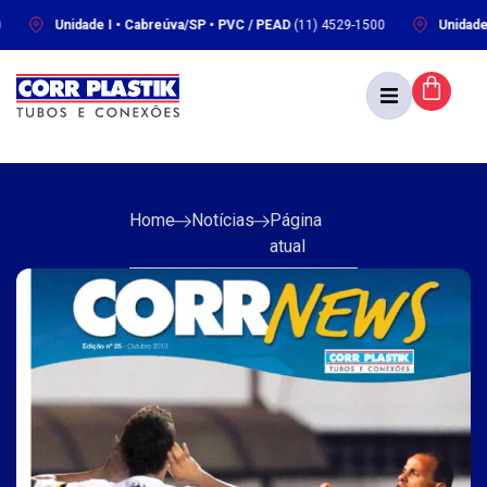
Unidade I • Cabreúva/SP • PVC / PEAD
(11) 4529-1500
Unidade II •
Home
Notícias
Página
atual