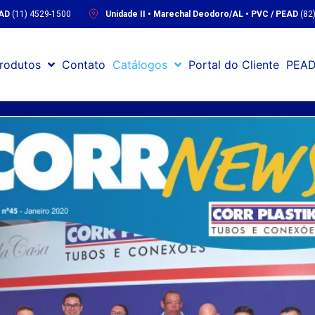
EAD
(11) 4529-1500
Unidade II • Marechal Deodoro/AL • PVC / PEAD
(82
rodutos
Contato
Catálogos
Portal do Cliente
PEAD
Home
Notícias
Página atual