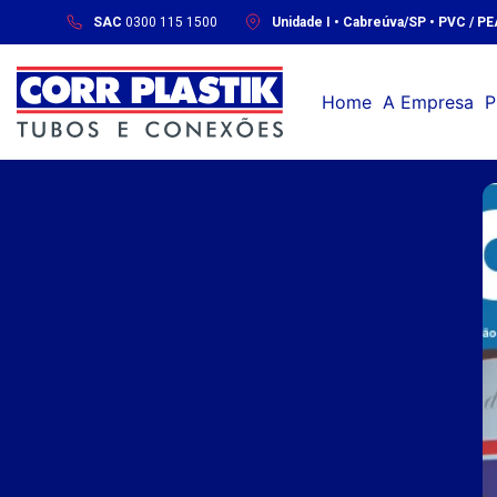
SAC
0300 115 1500
Unidade I • Cabreúva/SP • PVC / P
Home
A Empresa
P