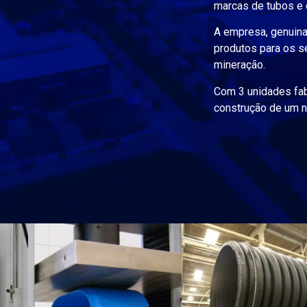
marcas de tubos e 
A empresa, genuina
produtos para os s
mineração.
Com 3 unidades fabr
construção de um no