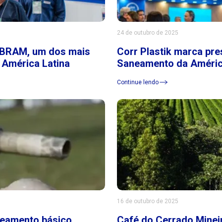
24 de outubro de 2025
SIBRAM, um dos mais
Corr Plastik marca pr
 América Latina
Saneamento da Améric
Continue lendo
16 de outubro de 2025
neamento básico
Café do Cerrado Mineir